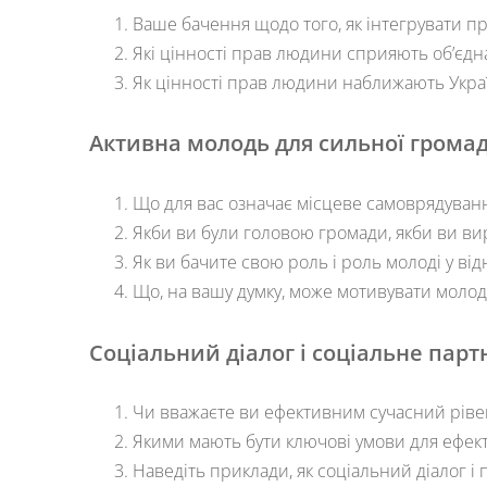
Ваше бачення щодо того, як інтегрувати п
Які цінності прав людини сприяють об’єдн
Як цінності прав людини наближають Украї
Активна молодь для сильної грома
Що для вас означає місцеве самоврядуван
Якби ви були головою громади, якби ви в
Як ви бачите свою роль і роль молоді у ві
Що, на вашу думку, може мотивувати молод
Соціальний діалог і соціальне парт
Чи вважаєте ви ефективним сучасний рівень
Якими мають бути ключові умови для ефекти
Наведіть приклади, як соціальний діалог 