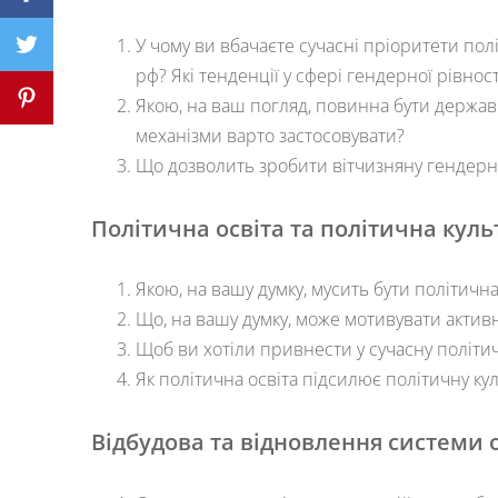
У чому ви вбачаєте сучасні пріоритети по
рф? Які тенденції у сфері гендерної рівнос
Якою, на ваш погляд, повинна бути державн
механізми варто застосовувати?
Що дозволить зробити вітчизняну гендерну 
Політична освіта та політична куль
Якою, на вашу думку, мусить бути політична
Що, на вашу думку, може мотивувати активну
Щоб ви хотіли привнести у сучасну політич
Як політична освіта підсилює політичну ку
Відбудова та відновлення системи о