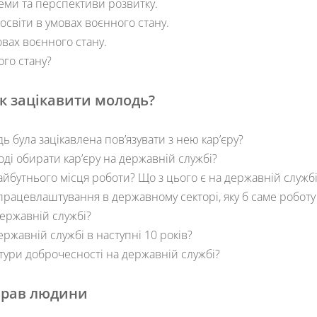
леми та перспективи розвитку.
світи в умовах воєнного стану.
вах воєнного стану.
ого стану?
к зацікавити молодь
?
 була зацікавлена пов’язувати з нею кар’єру?
і обирати кар’єру на державній службі?
йбутнього місця роботи? Що з цього є на державній службі
працевлаштування в державному секторі, яку б саме роботу 
ержавній службі?
ержавній службі в наступні 10 років?
ьтури доброчесності на державній службі?
 прав людини