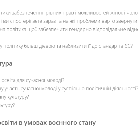
літики забезпечення рівних прав і можливостей жінок і чо
ті ви спостерігаєте зараз та на які проблеми варто звернути
а політика щоб забезпечити гендерно відповідальне віднов
політику більш дієвою та наблизити її до стандартів ЄС?
тура
 освіта для сучасної молоді?
 участь сучасної молоді у суспільно-політичній діяльності
ну культуру?
льтуру?
світи в умовах воєнного стану