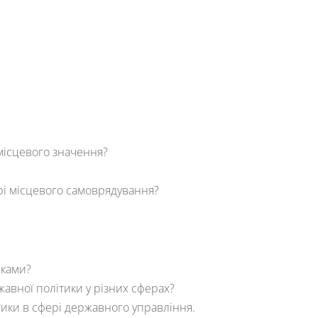
місцевого значення?
рі місцевого самоврядування?
іками?
жавної політики у різних сферах?
тики в сфері державного управління.