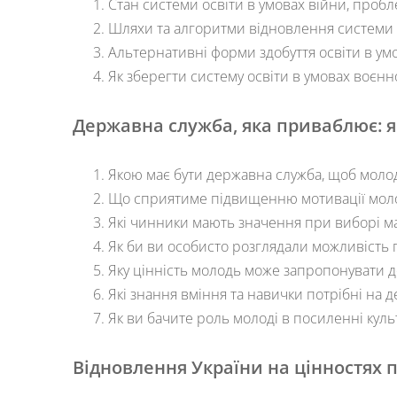
Стан системи освіти в умовах війни, проб
Шляхи та алгоритми відновлення системи о
Альтернативні форми здобуття освіти в умо
Як зберегти систему освіти в умовах воєнн
Державна служба, яка приваблює: я
Якою має бути державна служба, щоб молодь
Що сприятиме підвищенню мотивації молод
Які чинники мають значення при виборі ма
Як би ви особисто розглядали можливість 
Яку цінність молодь може запропонувати д
Які знання вміння та навички потрібні на д
Як ви бачите роль молоді в посиленні кул
Відновлення України на цінностях