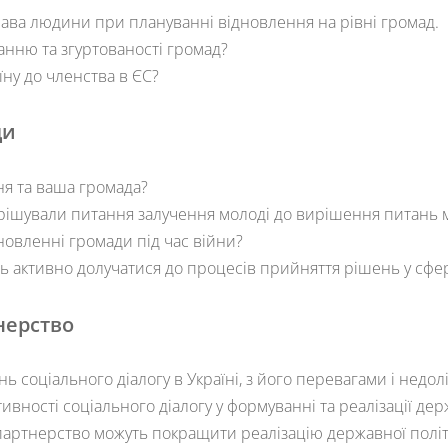
рава людини при плануванні відновлення на рівні громад.
анню та згуртованості громад?
ну до членства в ЄС?
ди
ня та ваша громада?
ирішували питання залучення молоді до вирішення питань 
дновленні громади під час війни?
ь активно долучатися до процесів прийняття рішень у сфе
нерство
 соціального діалогу в Україні, з його перевагами і недол
вності соціального діалогу у формуванні та реалізації дер
і партнерство можуть покращити реалізацію державної полі