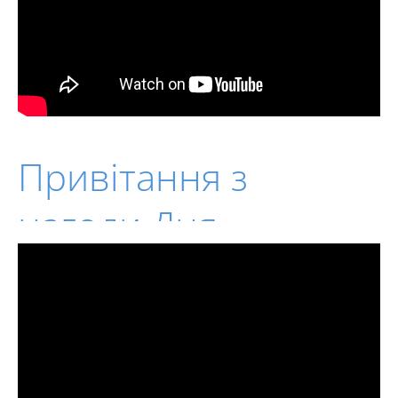
Привітання з
нагоди Дня
державної служби