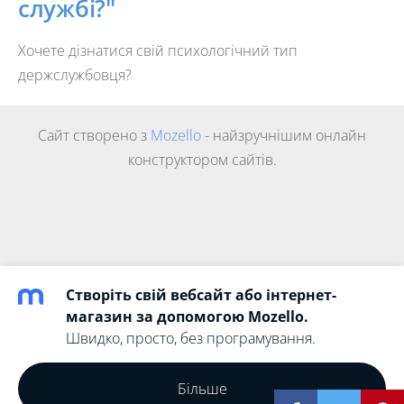
службі?"
Хочете дізнатися свій психологічний тип
держслужбовця?
Сайт створено з
Mozello
- найзручнішим онлайн
конструктором сайтів.
Створіть свій вебсайт або інтернет-
магазин за допомогою Mozello.
Швидко, просто, без програмування.
Більше